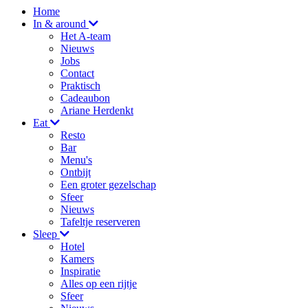
Home
In & around
Het A-team
Nieuws
Jobs
Contact
Praktisch
Cadeaubon
Ariane Herdenkt
Eat
Resto
Bar
Menu's
Ontbijt
Een groter gezelschap
Sfeer
Nieuws
Tafeltje reserveren
Sleep
Hotel
Kamers
Inspiratie
Alles op een rijtje
Sfeer