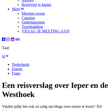
Nieuws
Reserveer je kamer
Meet
Meeting rooms
Catering
Ontbijtmeeting
Teambuilding
VRAAG JE MEETING AAN
Taal:
nl
Nederlands
Engels
Frans
Een reisverslag over Ieper en de
Westhoek
Vinden jullie het ook zó zalig om blogs over reizen te lezen? Tof